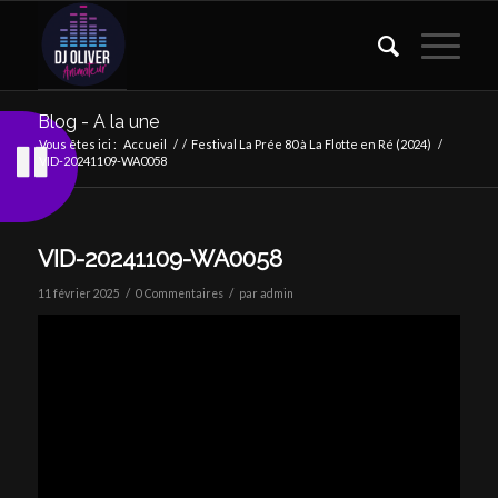
Blog - A la une
Vous êtes ici :
Accueil
/
/
Festival La Prée 80 à La Flotte en Ré (2024)
/
VID-20241109-WA0058
VID-20241109-WA0058
/
/
11 février 2025
0 Commentaires
par
admin