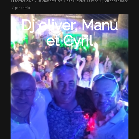
/
/
11 février 2025
0 Commentaires
dans
Festival La Prée 80
,
Soirée dansante
/
par
admin
Dj oliver, Manu
et Cyril