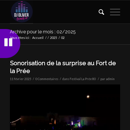
Archive pour le mois : 02/2025
Vous êtes ici :
Accueil
/
/
2025
/
02
Sonorisation de la surprise au Fort de
la Prée
/
/
/
11 février 2025
0 Commentaires
dans
Festival La Prée 80
par
admin