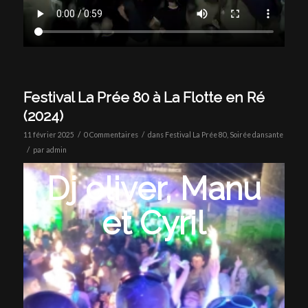
Festival La Prée 80 à La Flotte en Ré
(2024)
/
/
11 février 2025
0 Commentaires
dans
Festival La Prée 80
,
Soirée dansante
/
par
admin
Dj oliver, Manu
et Cyril