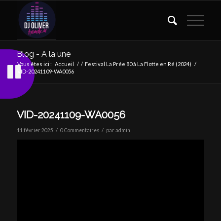
Blog - A la une
Vous êtes ici :
Accueil
/
/
Festival La Prée 80 à La Flotte en Ré (2024)
/
VID-20241109-WA0056
VID-20241109-WA0056
/
/
11 février 2025
0 Commentaires
par
admin