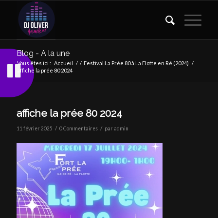
Blog - A la une
Vous êtes ici :
Accueil
/
/
Festival La Prée 80 à La Flotte en Ré (2024)
/
affiche la prée 80 2024
affiche la prée 80 2024
/
/
11 février 2025
0 Commentaires
par
admin