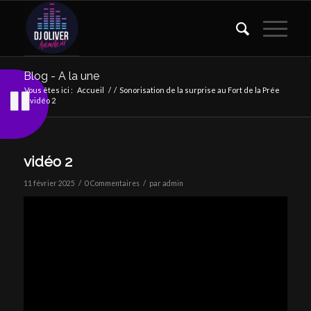
Blog - A la une
Vous êtes ici :
Accueil
/
/
Sonorisation de la surprise au Fort de la Prée
/
vidéo 2
vidéo 2
/
/
11 février 2025
0 Commentaires
par
admin