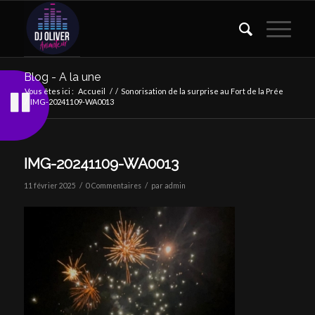
Blog - A la une
Vous êtes ici :
Accueil
/
/
Sonorisation de la surprise au Fort de la Prée
/
IMG-20241109-WA0013
IMG-20241109-WA0013
/
/
11 février 2025
0 Commentaires
par
admin