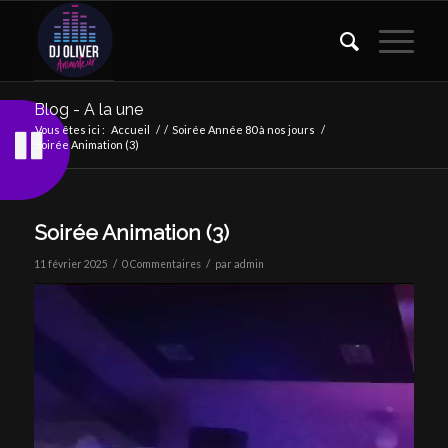
Blog - A la une
Vous êtes ici :
Accueil
/
/
Soirée Année 80 à nos jours
/
Soirée Animation (3)
Soirée Animation (3)
/
/
11 février 2025
0 Commentaires
par
admin