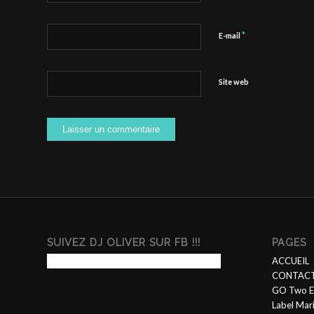
*
E-mail
Site web
SUIVEZ DJ OLIVER SUR FB !!!
PAGES
ACCUEIL
CONTACT
GO Two E
Label Mar