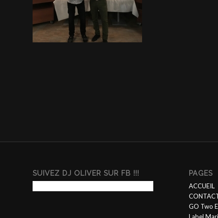
SUIVEZ DJ OLIVER SUR FB !!!
PAGES
ACCUEIL
CONTACT
GO Two E
Label Mar