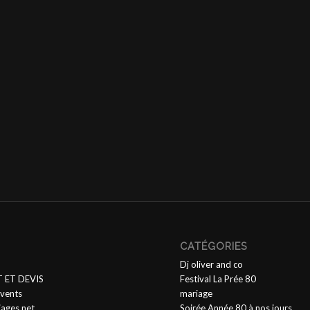
CATÉGORIES
Dj oliver and co
 ET DEVIS
Festival La Prée 80
vents
mariage
iages.net
Soirée Année 80 à nos jours