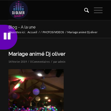
Blog - A la une
Vous êtes ici :
Accueil
/
/
PHOTOS/VIDEOS
/
Mariage animé Dj oliver
Mariage animé Dj oliver
/
/
14 février 2019
0 Commentaires
par
admin