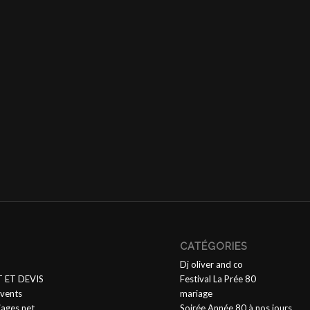
CATÉGORIES
Dj oliver and co
 ET DEVIS
Festival La Prée 80
vents
mariage
iages.net
Soirée Année 80 à nos jours