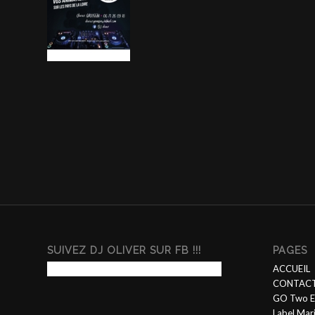
SUIVEZ DJ OLIVER SUR FB !!!
PAGES
ACCUEIL
CONTACT
GO Two E
Label Mar