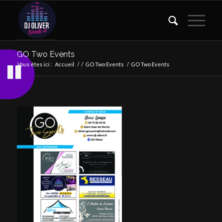
GO Two Events
Vous êtes ici :
Accueil
/
/
GO Two Events
/
GO Two Events